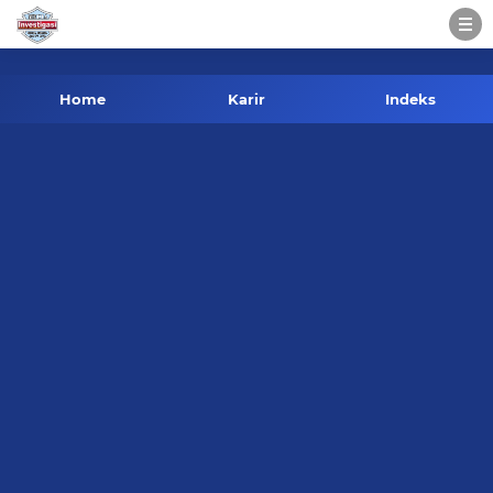
-->
Home
Karir
Indeks