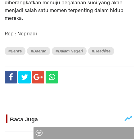
diberangkatkan menuju perjalanan suci yang akan
menjadi salah satu momen terpenting dalam hidup
mereka.
Rep : Nopriadi
#𝘉𝘦𝘳𝘪𝘵𝘢
#𝘋𝘢𝘦𝘳𝘢𝘩
#𝘋𝘢𝘭𝘢𝘮 𝘕𝘦𝘨𝘦𝘳𝘪
#𝘏𝘦𝘢𝘥𝘭𝘪𝘯𝘦