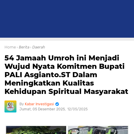
Home
› 𝘉𝘦𝘳𝘪𝘵𝘢
› 𝘋𝘢𝘦𝘳𝘢𝘩
54 Jamaah Umroh ini Menjadi
Wujud Nyata Komitmen Bupati
PALI Asgianto.ST Dalam
Meningkatkan Kualitas
Kehidupan Spiritual Masyarakat
Kabar Investigasi
Jumat, 05 Desember 2025
12/05/2025