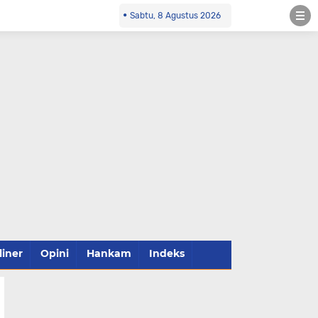
Sabtu, 8 Agustus 2026
liner
Opini
Hankam
Indeks