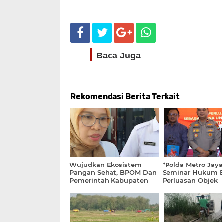
Rekomendasi Berita Terkait
Wujudkan Ekosistem
*Polda Metro Jaya
Pangan Sehat, BPOM Dan
Seminar Hukum 
Pemerintah Kabupaten
Perluasan Objek
PALI Perkuat Sinergi
Praperadilan dal
Program Pangan Aman
KUHAP Baru*