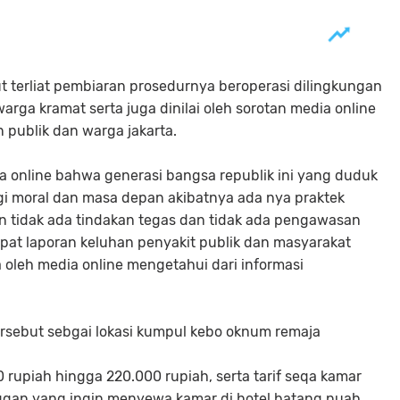
t terliat pembiaran prosedurnya beroperasi dilingkungan
arga kramat serta juga dinilai oleh sorotan media online
 publik dan warga jakarta.
a online bahwa generasi bangsa republik ini yang duduk
egi moral dan masa depan akibatnya ada nya praktek
an tidak ada tindakan tegas dan tidak ada pengawasan
at laporan keluhan penyakit publik dan masyarakat
 oleh media online mengetahui dari informasi
ersebut sebgai lokasi kumpul kebo oknum remaja
 rupiah hingga 220.000 rupiah, serta tarif seqa kamar
nggan yang ingin menyewa kamar di hotel batang nuah